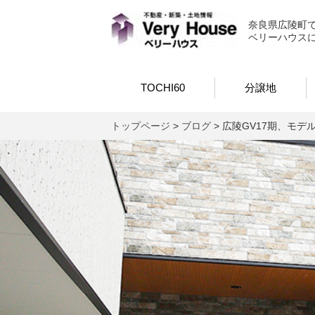
ベリーハウス
奈良県広陵町
ベリーハウス
TOCHI60
分譲地
トップページ
>
ブログ
>
広陵GV17期、モデ