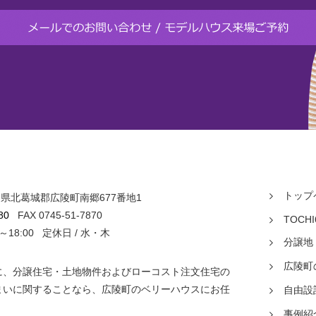
トップ
 奈良県北葛城郡広陵町南郷677番地1
ス
80
FAX 0745-51-7870
TOCHI
0～18:00 定休日 / 水・木
分譲地
広陵町
に、分譲住宅・土地物件およびローコスト注文住宅の
まいに関することなら、広陵町のベリーハウスにお任
自由設
事例紹