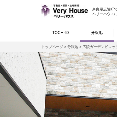
ベリーハウス
奈良県広陵町
ベリーハウス
TOCHI60
分譲地
トップページ
>
分譲地
>
広陵ガーデンビレッジ