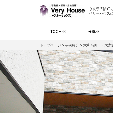
ベリーハウス
奈良県広陵町
ベリーハウス
TOCHI60
分譲地
トップページ
>
事例紹介
>
大和高田市・大家