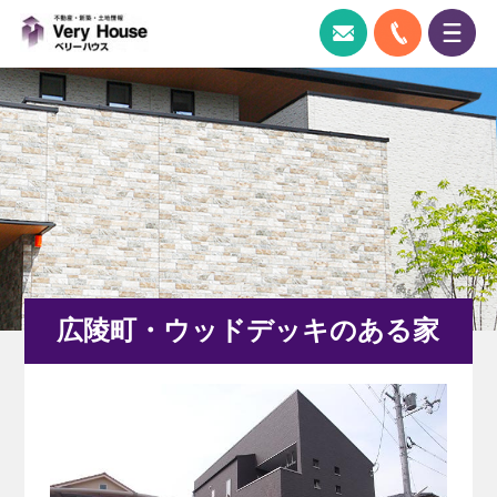
ベリーハウス｜奈良県広陵町の新築一戸建
0745-51-
お問い合わせ
ス
広陵町・ウッドデッキのある家