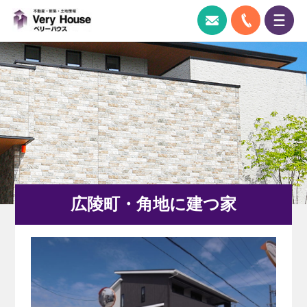
ベリーハウス｜奈良県広陵町の新築一戸建
0745-51-
お問い合わせ
ス
広陵町・角地に建つ家